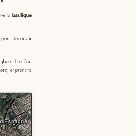
re
.
iter la
basilique
, pour découvrir
glace chez San
tore) et prendre