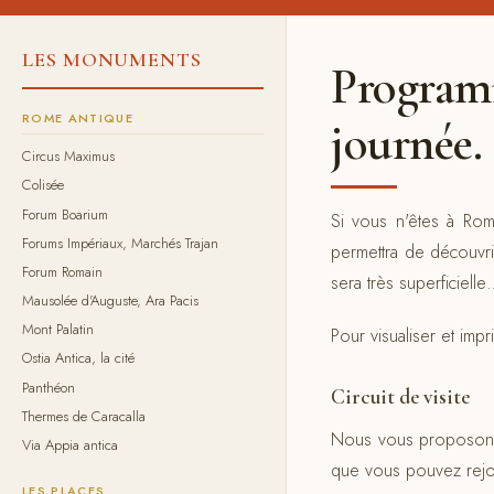
LES MONUMENTS
Programm
ROME ANTIQUE
journée.
Circus Maximus
Colisée
Forum Boarium
Si vous n'êtes à Rom
Forums Impériaux, Marchés Trajan
permettra de découvr
Forum Romain
sera très superficiell
Mausolée d'Auguste, Ara Pacis
Mont Palatin
Pour visualiser et impr
Ostia Antica, la cité
Panthéon
Circuit de visite
Thermes de Caracalla
Nous vous proposons d
Via Appia antica
que vous pouvez rejoi
LES PLACES