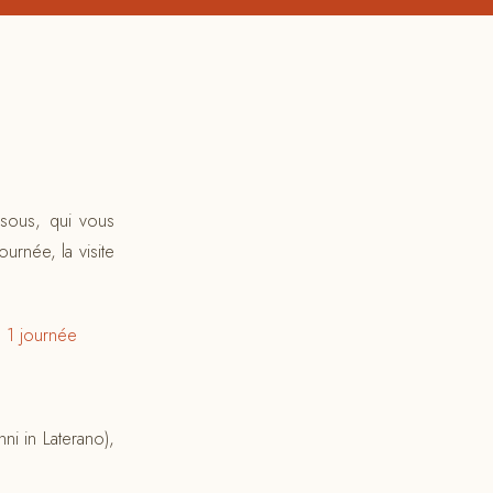
ssous, qui vous
rnée, la visite
 1 journée
ni in Laterano),