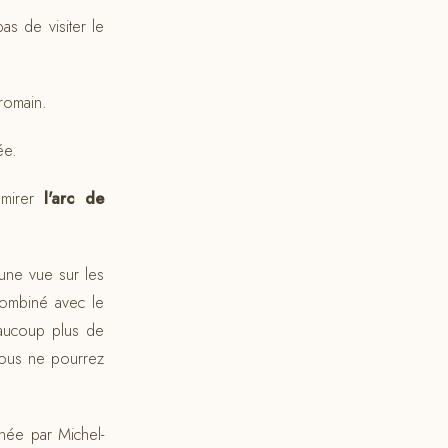
as de visiter le
romain.
ée.
admirer
l'arc de
 une vue sur les
combiné avec le
beaucoup plus de
vous ne pourrez
inée par Michel-