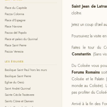
Saint Jean de Latra
Place du Capitole
cloître.
Piazza Colonna
Place d'Espagne
Jetez un coup d'œil a
Place Navone
Piazza del Popolo
Poursuivez la visite e
Place et palais du Quirinal
Place Saint Pierre
Faites le tour du Co
Piazza Venezia
Constantin
. (Sans vis
LES ÉGLISES
Du Colisée vous pouve
Basilique Saint Paul hors les murs
Forums Romains
soit
Basilique Saint Pierre
Colisée et le Palatin
Eglise du Gesù
monde au Colisée). L
Saint André Quirinal
pas profiter du Colis
Sainte Cécile Trastevere
Saints Côme et Damien
Arrivé à la fin des 