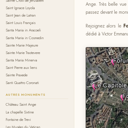
Sainte Croix de Jérusalem
Ange. Très belle vue
Saint Ignace Loyola
passez devant le monu
Saint Jean de Latran
Saint Louis Français
Rejoignez alors le
F
Santa Maria in Aracoeli
dédié à Victor Emmanue
Santa Maria in Cosmedin
Sainte Marie Majeure
Sainte Marie Trastevere
Santa Maria Minerva
Saint Pierre aux liens
Sainte Praxede
Santi Quattro Coronati
AUTRES MONUMENTS
Château Saint Ange
La chapelle Sixtine
Fontaine de Trevi
Les Musées du Vatican