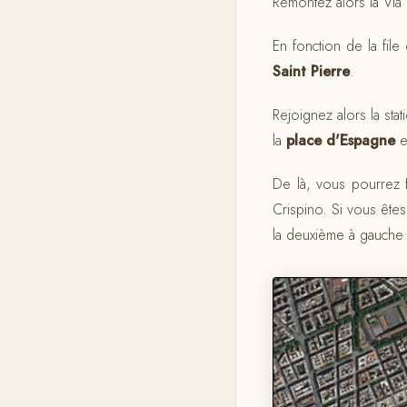
Remontez alors la Via 
En fonction de la file
Saint Pierre
.
Rejoignez alors la sta
la
place d'Espagne
et
De là, vous pourrez fi
Crispino. Si vous êtes
la deuxième à gauche V