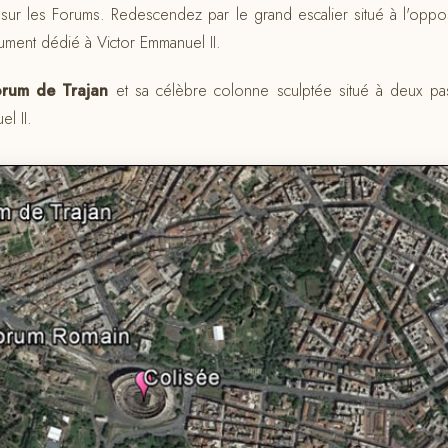
 sur les Forums. Redescendez par le grand escalier situé à l'opp
ment dédié à Victor Emmanuel II.
orum de Trajan
et sa célèbre colonne sculptée situé à deux p
l II.