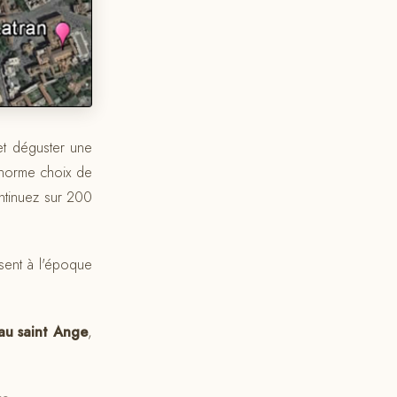
 et déguster une
énorme choix de
ontinuez sur 200
sent à l'époque
au saint Ange
,