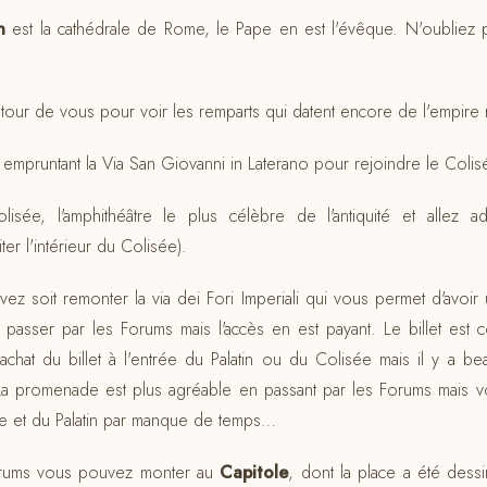
n
est la cathédrale de Rome, le Pape en est l'évêque. N'oubliez p
utour de vous pour voir les remparts qui datent encore de l'empire 
n empruntant la Via San Giovanni in Laterano pour rejoindre le Colis
lisée, l'amphithéâtre le plus célèbre de l'antiquité et allez 
iter l'intérieur du Colisée).
z soit remonter la via dei Fori Imperiali qui vous permet d'avoir
 passer par les Forums mais l'accès en est payant. Le billet est 
 (achat du billet à l'entrée du Palatin ou du Colisée mais il y a 
a promenade est plus agréable en passant par les Forums mais 
ée et du Palatin par manque de temps…
Forums vous pouvez monter au
Capitole
, dont la place a été dess