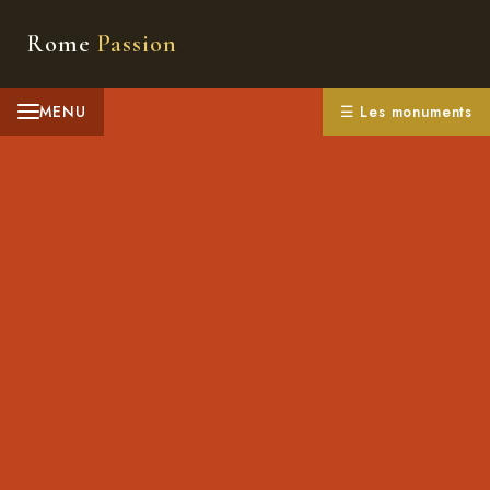
Rome
Passion
MENU
☰ Les monuments